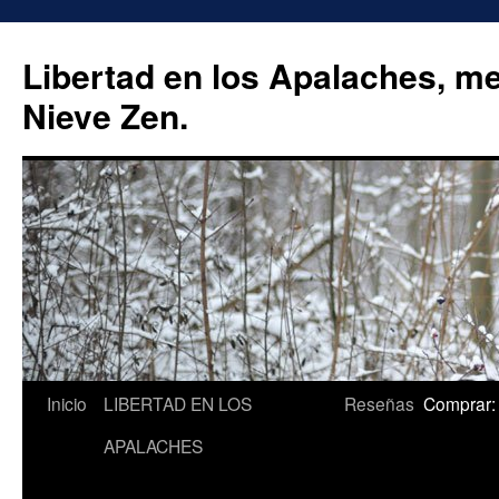
Libertad en los Apalaches, m
Nieve Zen.
Saltar
Inicio
LIBERTAD EN LOS
Reseñas
Comprar:
al
APALACHES
contenido