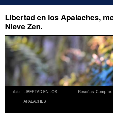
Libertad en los Apalaches, m
Nieve Zen.
Saltar
Inicio
LIBERTAD EN LOS
Reseñas
Comprar:
al
APALACHES
contenido